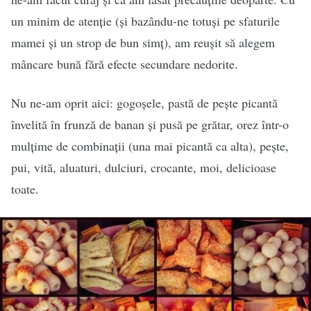
un minim de atenție (și bazându-ne totuși pe sfaturile
mamei și un strop de bun simț), am reușit să alegem
mâncare bună fără efecte secundare nedorite.
Nu ne-am oprit aici: gogoșele, pastă de pește picantă
învelită în frunză de banan și pusă pe grătar, orez într-o
mulțime de combinații (una mai picantă ca alta), pește,
pui, vită, aluaturi, dulciuri, crocante, moi, delicioase
toate.