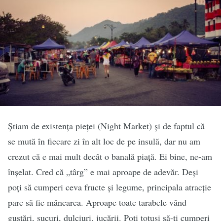
Știam de existența pieței (Night Market) și de faptul că
se mută în fiecare zi în alt loc de pe insulă, dar nu am
crezut că e mai mult decât o banală piață. Ei bine, ne-am
înșelat. Cred că „târg” e mai aproape de adevăr. Deși
poți să cumperi ceva fructe și legume, principala atracție
pare să fie mâncarea. Aproape toate tarabele vând
gustări, sucuri, dulciuri, jucării. Poți totuși să-ți cumperi