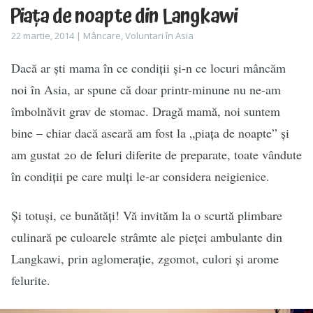
Piața de noapte din Langkawi
22 martie, 2014 |
Mâncare
,
Voluntari în Asia
Dacă ar ști mama în ce condiții și-n ce locuri mâncăm
noi în Asia, ar spune că doar printr-minune nu ne-am
îmbolnăvit grav de stomac. Dragă mamă, noi suntem
bine – chiar dacă aseară am fost la „piața de noapte” și
am gustat 20 de feluri diferite de preparate, toate vândute
în condiții pe care mulți le-ar considera neigienice.
Și totuși, ce bunătăți! Vă invităm la o scurtă plimbare
culinară pe culoarele strâmte ale pieței ambulante din
Langkawi, prin aglomerație, zgomot, culori și arome
felurite.