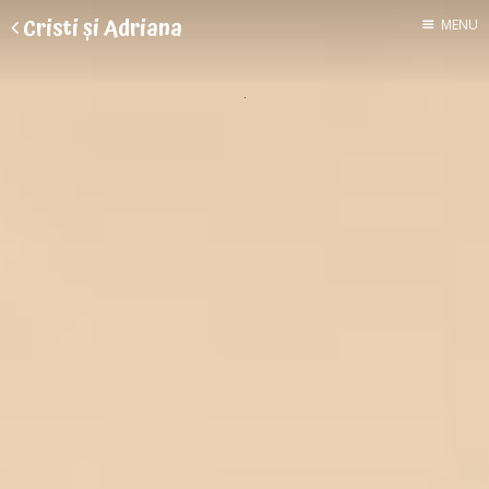
Cristi și Adriana
MENU
Despre doi
Voluntari în Asia
O casă mică de paie
Gâște cu pedale
2 luni în India
Viața la țară
Cheltuieli
Toate articolele