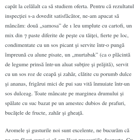
capăt la celălalt ca să studiem oferta. Pentru că rezultatul
inspecției s-a dovedit satisfăcător, ne-am apucat să
mâncăm: două „samosa” de 1 leu umplute cu cartofi, un
mix din 7 paste diferite de pește cu tăiței, fierte pe loc,
condimentate cu un sos picant și servite într-o pungă
împreună cu alune pisate, un „murtabak” (ca o plăcintă
de legume prinsă într-un aluat subțire și prăjită), servit
cu un sos roz de ceapă și zahăr, clătite cu porumb dulce
și ananas, frigărui mici de pui sau vită înmuiate într-un
sos dulceag. Toate mâncate pe marginea drumului și
spălate cu suc bazat pe un amestec dubios de prafuri,
bucățele de fructe, zahăr și gheață.
Aromele și gusturile noi sunt excelente, ne bucurăm că
ne-am făcut curaj și că am lăsat precauțiile deoparte. Cu