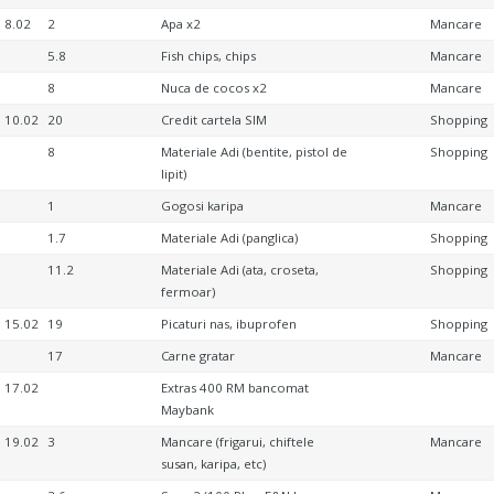
8.02
2
Apa x2
Mancare
5.8
Fish chips, chips
Mancare
8
Nuca de cocos x2
Mancare
10.02
20
Credit cartela SIM
Shopping
8
Materiale Adi (bentite, pistol de
Shopping
lipit)
1
Gogosi karipa
Mancare
1.7
Materiale Adi (panglica)
Shopping
11.2
Materiale Adi (ata, croseta,
Shopping
fermoar)
15.02
19
Picaturi nas, ibuprofen
Shopping
17
Carne gratar
Mancare
17.02
Extras 400 RM bancomat
Maybank
19.02
3
Mancare (frigarui, chiftele
Mancare
susan, karipa, etc)