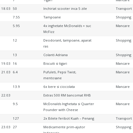
18.03
50
Inchiriat scooter inca 5 zile
Transport
7.55
Tampoane
Shopping
5.95
4x inghetate McDonalds + suc
Mancare
McFizz
12
Deodorant, tampoane, aparat
Shopping
ras
13
Colanti Adriana
Shopping
19.03
16
Biscuiti si tigari
Mancare
21.03
6.4
Pufuleti, Pepsi Twist,
Mancare
mentosane
13.9
6x bere si ciocolata
Mancare
22.03
Extras 500 RM bancomat RHB
9.5
McDonalds Inghetata si Quarter
Mancare
Pounder with Cheese
127
2x Bilete feribot Kuah – Penang
Transport
23.03
27
Medicamente prim-ajutor
Shopping
Indonezia