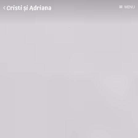
Cristi și Adriana
MENU
Despre doi
Voluntari în Asia
O casă mică de paie
Gâște cu pedale
2 luni în India
Viața la țară
Cheltuieli
Toate articolele