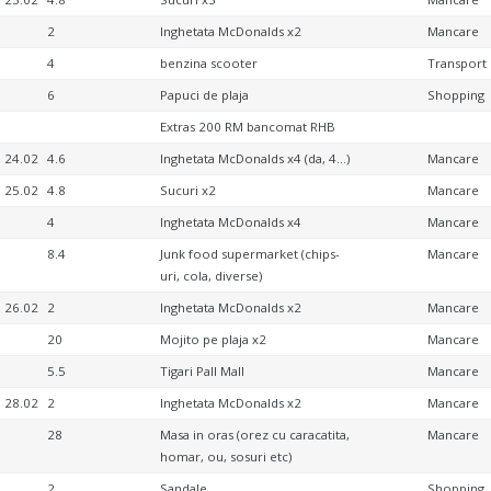
2
Inghetata McDonalds x2
Mancare
4
benzina scooter
Transport
6
Papuci de plaja
Shopping
Extras 200 RM bancomat RHB
24.02
4.6
Inghetata McDonalds x4 (da, 4…)
Mancare
25.02
4.8
Sucuri x2
Mancare
4
Inghetata McDonalds x4
Mancare
8.4
Junk food supermarket (chips-
Mancare
uri, cola, diverse)
26.02
2
Inghetata McDonalds x2
Mancare
20
Mojito pe plaja x2
Mancare
5.5
Tigari Pall Mall
Mancare
28.02
2
Inghetata McDonalds x2
Mancare
28
Masa in oras (orez cu caracatita,
Mancare
homar, ou, sosuri etc)
2
Sandale
Shopping