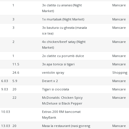
1
3x clatita cu ananas (Night
Mancare
Market)
3
1x murtabak (Night Market)
Mancare
3
3x bautura cu gheata (masala
Mancare
ice tea)
2
4x chicken/beef satay (Night
Mancare
Market)
1
2x clatite cu porumb dulce
Mancare
11.5
3x apa tonica si tigari
Mancare
24.6
ventolin spray
Shopping
6.03
5.9
Desert x 2
Mancare
9.03
20
Tigari si ciocolata
Mancare
22
McDonalds: Chicken Spicy
Mancare
McDeluxe si Black Pepper
10.03
Extras 200 RM bancomat
MayBank
13.03
20
Masa la restaurant (nasi goreng
Mancare