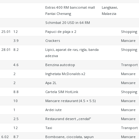
Extras 400 RM bancomat mall
Langkawi,
Pantai Chenang
Malaezia
Schimbat 20 USD in 64 RM
25.01
12
Papuci de plaja x 2
Shopping
3.9
Crackers
Mancare
28.01
8.2
Lipici, aparat de ras, rigla, banda
Shopping
adeziva
4.6
Benzina autostop
Transport
2
Inghetata McDonalds x2
Mancare
2
Apa 2L
Mancare
8.8
Cartela SIM HotLink
Shopping
10
Mancare restaurant (4.5 + 5.5)
Mancare
1
Ardei iute
Mancare
2.5
Restaurand desert „cendal”
Mancare
12
Taxi
Transport
6.02
8.7
Bomboane, ciocolata, sapun
Mancare