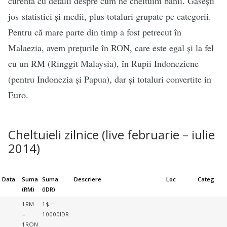
curentă cu detalii despre cum ne cheltuim banii. Găsești
jos statistici și medii, plus totaluri grupate pe categorii.
Pentru că mare parte din timp a fost petrecut în
Malaezia, avem prețurile în RON, care este egal și la fel
cu un RM (Ringgit Malaysia), în Rupii Indoneziene
(pentru Indonezia și Papua), dar și totaluri convertite in
Euro.
Cheltuieli zilnice (live februarie – iulie
2014)
Data
Suma
Suma
Descriere
Loc
Categ
(RM)
(IDR)
1RM
1$ =
=
10000IDR
1RON