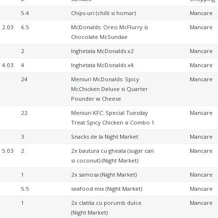
5.4
Chips-uri (chilli si homar)
Mancare
2.03
6.5
McDonalds: Oreo McFlurry si
Mancare
Chocolate McSundae
2
Inghetata McDonalds x2
Mancare
4.03
4
Inghetata McDonalds x4
Mancare
24
Meniuri McDonalds: Spicy
Mancare
McChicken Deluxe si Quarter
Pounder w Cheese
22
Meniuri KFC: Special Tuesday
Mancare
Treat Spicy Chicken si Combo 1
3
Snacks de la Night Market
Mancare
5.03
2
2x bautura cu gheata (sugar can
Mancare
si coconut) (Night Market)
1
2x samosa (Night Market)
Mancare
5.5
seafood mix (Night Market)
Mancare
1
2x clatita cu porumb dulce
Mancare
(Night Market)