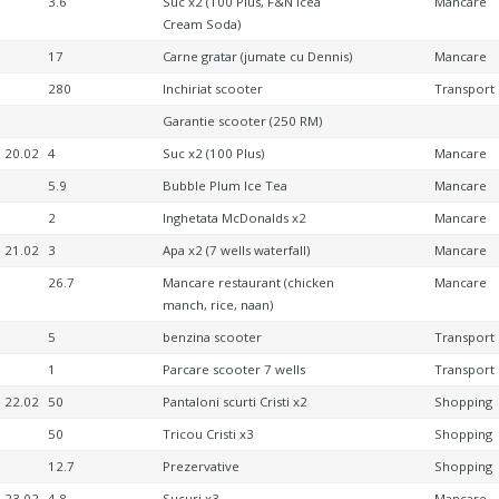
3.6
Suc x2 (100 Plus, F&N Icea
Mancare
Cream Soda)
17
Carne gratar (jumate cu Dennis)
Mancare
280
Inchiriat scooter
Transport
Garantie scooter (250 RM)
20.02
4
Suc x2 (100 Plus)
Mancare
5.9
Bubble Plum Ice Tea
Mancare
2
Inghetata McDonalds x2
Mancare
21.02
3
Apa x2 (7 wells waterfall)
Mancare
26.7
Mancare restaurant (chicken
Mancare
manch, rice, naan)
5
benzina scooter
Transport
1
Parcare scooter 7 wells
Transport
22.02
50
Pantaloni scurti Cristi x2
Shopping
50
Tricou Cristi x3
Shopping
12.7
Prezervative
Shopping
23.02
4.8
Sucuri x3
Mancare