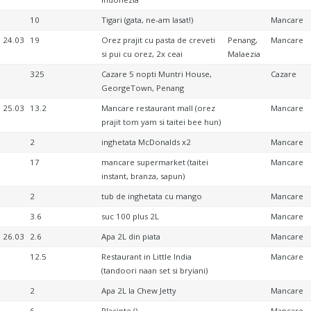
10
Tigari (gata, ne-am lasat!)
Mancare
24.03
19
Orez prajit cu pasta de creveti
Penang,
Mancare
si pui cu orez, 2x ceai
Malaezia
325
Cazare 5 nopti Muntri House,
Cazare
GeorgeTown, Penang
25.03
13.2
Mancare restaurant mall (orez
Mancare
prajit tom yam si taitei bee hun)
2
inghetata McDonalds x2
Mancare
17
mancare supermarket (taitei
Mancare
instant, branza, sapun)
2
tub de inghetata cu mango
Mancare
3.6
suc 100 plus 2L
Mancare
26.03
2.6
Apa 2L din piata
Mancare
12.5
Restaurant in Little India
Mancare
(tandoori naan set si bryiani)
2
Apa 2L la Chew Jetty
Mancare
6
Placinte ()
Mancare