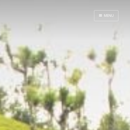
MENU
Despre doi
Voluntari în Asia
O casă mică de paie
Gâște cu pedale
2 luni în India
Viața la țară
Cheltuieli
Toate articolele