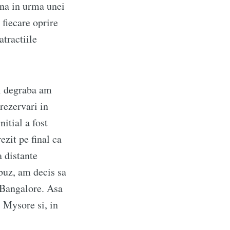
ana in urma unei
 fiecare oprire
atractiile
ai degraba am
rezervari in
nitial a fost
ezit pe final ca
a distante
buz, am decis sa
n Bangalore. Asa
 Mysore si, in