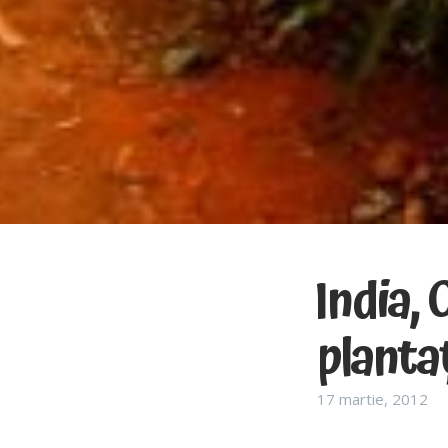
India, 
plantaț
17 martie, 2012