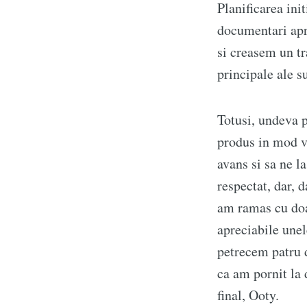
Planificarea ini
documentari apri
si creasem un tra
principale ale s
Totusi, undeva p
produs in mod v
avans si sa ne l
respectat, dar, 
am ramas cu doar 
apreciabile unel
petrecem patru d
ca am pornit la
final, Ooty.