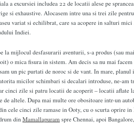
tiala a excursiei includea 22 de locatii alese pe sprance
ge si exhaustive. Alocasem intre una si trei zile pentru
seu variat si echilibrat, care sa acopere in salturi mici 
udului Indiei.
e la mijlocul desfasurarii aventurii, s-a produs (sau m
oit) o mica fisura in sistem. Am decis sa nu mai facem 
asam un pic purtati de noroc si de vant. In mare, planul i
datorita micilor schimbari si decalari introduse, ne-am tr
cinci zile si patru locatii de acoperit – locatii aflate l
e de altele. Dupa mai multe ore obositoare intr-un auto
in cele cinci zile ramase in Ooty, cu o scurta oprire i
 drum din
Mamallapuram
spre Chennai, apoi Bangalore,