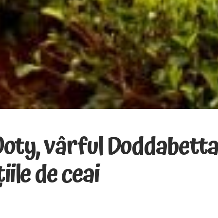
Ooty, vârful Doddabetta
iile de ceai