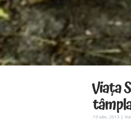
Viața S
tâmpla
19 iulie, 2013 |
Via