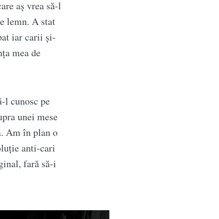
are aș vrea să-l
e lemn. A stat
t iar carii și-
ența mea de
ă-l cunosc pe
supra unei mese
a. Am în plan o
luție anti-cari
inal, fară să-i