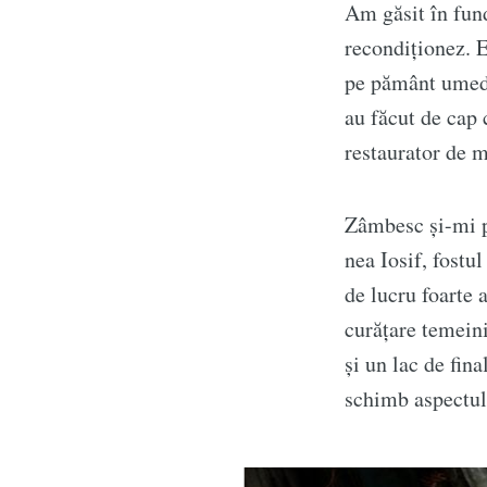
Am găsit în fund
recondiționez. E
pe pământ umed ș
au făcut de cap 
restaurator de m
Zâmbesc și-mi p
nea Iosif, fostu
de lucru foarte
curățare temeini
și un lac de fin
schimb aspectul,