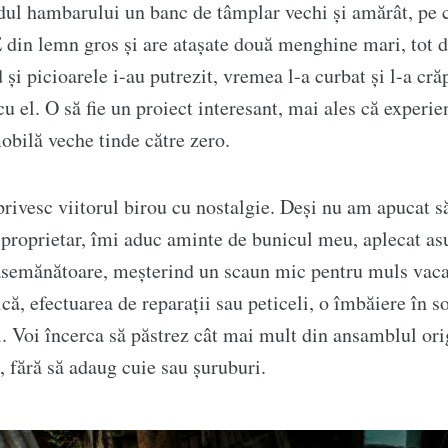
ul hambarului un banc de tâmplar vechi și amărât, pe c
 din lemn gros și are atașate două menghine mari, tot d
i picioarele i-au putrezit, vremea l-a curbat și l-a crăpa
cu el. O să fie un proiect interesant, mai ales că experi
obilă veche tinde către zero.
rivesc viitorul birou cu nostalgie. Deși nu am apucat s
l proprietar, îmi aduc aminte de bunicul meu, aplecat a
 asemănătoare, meșterind un scaun mic pentru muls vac
că, efectuarea de reparații sau peticeli, o îmbăiere în so
al. Voi încerca să păstrez cât mai mult din ansamblul orig
 fără să adaug cuie sau șuruburi.