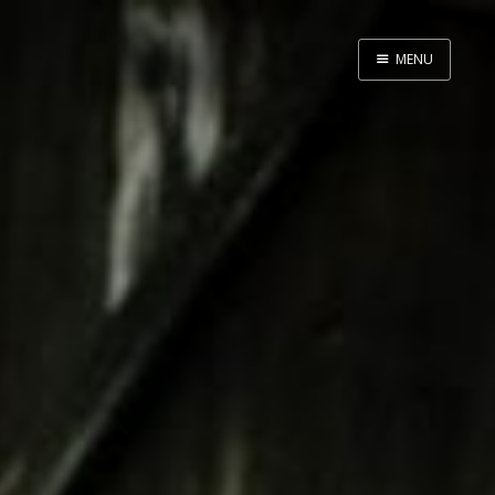
MENU
Despre doi
Voluntari în Asia
O casă mică de paie
Gâște cu pedale
2 luni în India
Viața la țară
Cheltuieli
Toate articolele