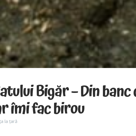
atului Bigăr – Din banc 
r îmi fac birou
ța la țară