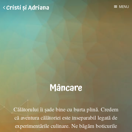
Cristi și Adriana
MENU
Despre doi
Voluntari în Asia
O casă mică de paie
Gâște cu pedale
2 luni în India
Mâncare
Viața la țară
Călătorului îi șade bine cu burta plină. Credem
Cheltuieli
că aventura călătoriei este inseparabil legată de
experimentările culinare. Ne băgăm boticurile
Toate articolele