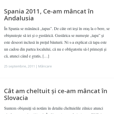
Spania 2011, Ce-am mâncat în
Andalusia
În Spania se mănâncă „tapas”. De câte ori ieși în oraș la o bere, se
obișnuiește să iei și o gustărică. Gustărica se numește „tapa” și
este deseori inclusă în prețul băuturii. Ni s-a explicat că tapa este
un cadou din partea localului, că nu e obligatoriu să-l primești și
că, atunci când e gratis, […]
25 septembrie, 2011 |
Mâncare
Cât am cheltuit și ce-am mâncat în
Slovacia
Suntem obișnuiți să notăm în detaliu cheltuielile zilnice atunci