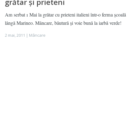
grătar și prieteni
Am serbat 1 Mai la grătar cu prieteni italieni într-o ferma școală
lângă Marineo. Mâncare, băutură și voie bună la iarbă verde!
2 mai, 2011 |
Mâncare
Sicilia: orășelul Pachino, la țară,
Paști cu italienii
Pachino, în Sicilia, e un orășel format dintr-o grilă deasă și precisă
de străzi. Faimos pentru roșiile delicioase!
25 aprilie, 2011 |
Mâncare