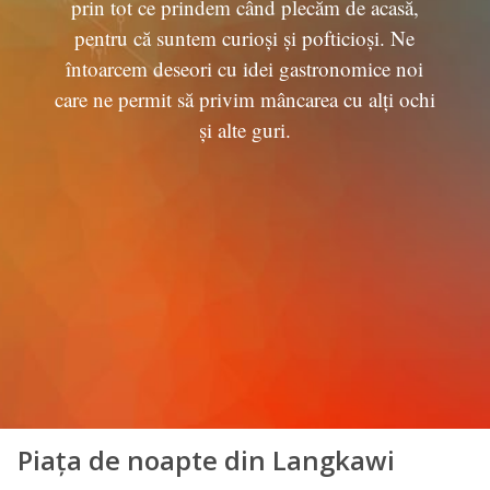
prin tot ce prindem când plecăm de acasă,
pentru că suntem curioși și pofticioși. Ne
întoarcem deseori cu idei gastronomice noi
care ne permit să privim mâncarea cu alți ochi
și alte guri.
Piața de noapte din Langkawi