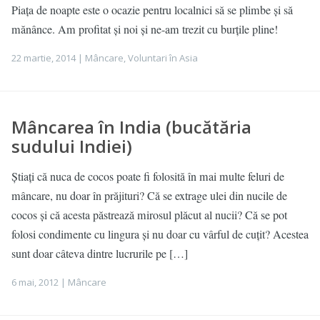
Piața de noapte este o ocazie pentru localnici să se plimbe și să
mănânce. Am profitat și noi și ne-am trezit cu burțile pline!
22 martie, 2014 |
Mâncare
,
Voluntari în Asia
Mâncarea în India (bucătăria
sudului Indiei)
Știați că nuca de cocos poate fi folosită în mai multe feluri de
mâncare, nu doar în prăjituri? Că se extrage ulei din nucile de
cocos și că acesta păstrează mirosul plăcut al nucii? Că se pot
folosi condimente cu lingura și nu doar cu vârful de cuțit? Acestea
sunt doar câteva dintre lucrurile pe […]
6 mai, 2012 |
Mâncare